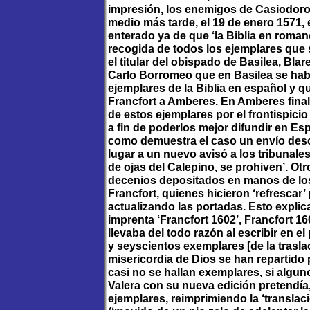
impresión, los enemigos de Casiodoro
medio más tarde, el 19 de enero 1571,
enterado ya de que ‘la Biblia en roman
recogida de todos los ejemplares que 
el titular del obispado de Basilea, Bl
Carlo Borromeo que en Basilea se hab
ejemplares de la Biblia en español y 
Francfort a Amberes. En Amberes fin
de estos ejemplares por el frontispici
a fin de poderlos mejor difundir en E
como demuestra el caso un envío descu
lugar a un nuevo avisó a los tribunales
de ojas del Calepino, se prohiven’. 
decenios depositados en manos de los
Francfort, quienes hicieron ‘refrescar
actualizando las portadas. Esto explic
imprenta ‘Francfort 1602’, Francfort 16
llevaba del todo razón al escribir en el
y seyscientos exemplares [de la trasl
misericordia de Dios se han repartido
casi no se hallan exemplares, si alguno
Valera con su nueva edición pretendía, 
ejemplares, reimprimiendo la ‘transla