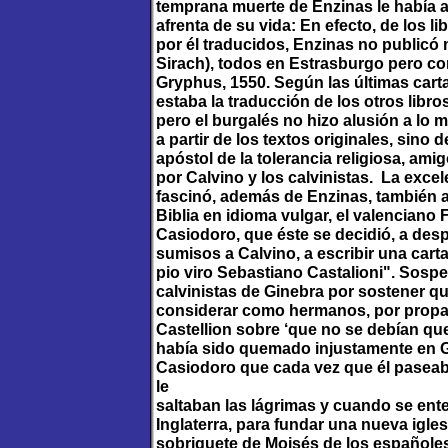
temprana muerte de Enzinas le había a
afrenta de su vida: En efecto, de los 
por él traducidos, Enzinas no publicó
Sirach), todos en Estrasburgo pero con
Gryphus, 1550. Según las últimas cart
estaba la traducción de los otros libro
pero el burgalés no hizo alusión a lo
a partir de los textos originales, sino 
apóstol de la tolerancia religiosa, am
por Calvino y los calvinistas. La excel
fascinó, además de Enzinas, también al
Biblia en idioma vulgar, el valenciano 
Casiodoro, que éste se decidió, a des
sumisos a Calvino, a escribir una carta
pio viro Sebastiano Castalioni". Sosp
calvinistas de Ginebra por sostener qu
considerar como hermanos, por propaga
Castellion sobre ‘que no se debían que
había sido quemado injustamente en 
Casiodoro que cada vez que él paseaba
le
saltaban las lágrimas y cuando se en
Inglaterra, para fundar una nueva igle
sobriquete de Moisés de los españoles