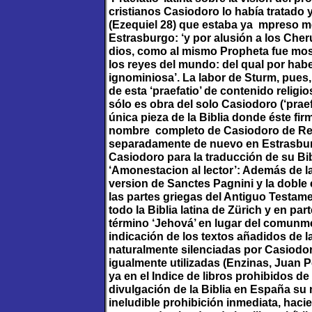
cristianos Casiodoro lo había tratado 
(Ezequiel 28) que estaba ya mpreso m
Estrasburgo: ‘y por alusión a los Cheru
dios, como al mismo Propheta fue mostr
los reyes del mundo: del qual por hab
ignominiosa’. La labor de Sturm, pues
de esta ‘praefatio’ de contenido religi
sólo es obra del solo Casiodoro (‘praefa
única pieza de la Biblia donde éste fir
nombre completo de Casiodoro de Rein
separadamente de nuevo en Estrasburg
Casiodoro para la traducción de su Bi
‘Amonestacion al lector’: Además de la
version de Sanctes Pagnini y la doble
las partes griegas del Antiguo Testa
todo la Biblia latina de Zürich y en par
término ‘Jehová’ en lugar del comunm
indicación de los textos añadidos de l
naturalmente silenciadas por Casiodor
igualmente utilizadas (Enzinas, Juan 
ya en el Indice de libros prohibidos 
divulgación de la Biblia en España su 
ineludible prohibición inmediata, haci