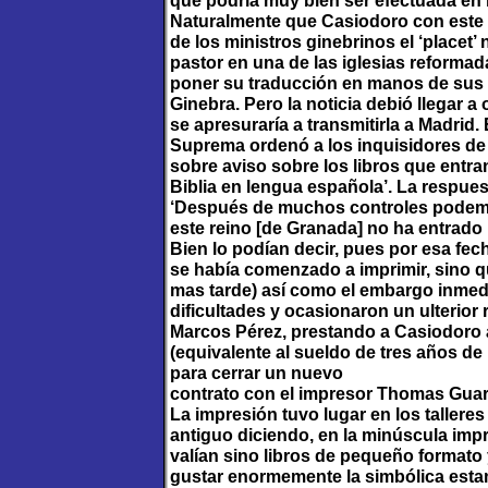
que podría muy bien ser efectuada en 
Naturalmente que Casiodoro con este 
de los ministros ginebrinos el ‘placet
pastor en una de las iglesias reform
poner su traducción en manos de sus 
Ginebra. Pero la noticia debió llegar a 
se apresuraría a transmitirla a Madrid.
Suprema ordenó a los inquisidores de 
sobre aviso sobre los libros que entr
Biblia en lengua española’. La respues
‘Después de muchos controles podemo
este reino [de Granada] no ha entrado 
Bien lo podían decir, pues por esa fech
se había comenzado a imprimir, sino q
mas tarde) así como el embargo inmed
dificultades y ocasionaron un ulterior
Marcos Pérez, prestando a Casiodoro a
(equivalente al sueldo de tres años de
para cerrar un nuevo
contrato con el impresor Thomas Guari
La impresión tuvo lugar en los tallere
antiguo diciendo, en la minúscula imp
valían sino libros de pequeño formato 
gustar enormemente la simbólica estam