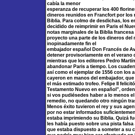
cabía la menor
esperanza de recuperar los 400 florin
dineros reunidos en Francfort por los 
Biblia. Para colmo de desdichas, los
decidido de reimprimir en Paris el Nu
notas marginales de la Biblia francesa
proyecto una parte de los dineros del
inopinadamente fin el
embajador español Don Francés de Avil
detener provisoriamente en el verano 
mientras que los editores Pedro Martín
abandonar Paris a tiempo. Los cuade
así como el ejemplar de 1556 con los 
cayeron en manos del embajador, que s
el más estimado trofeo. Felipe II felici
Testamento Nuevo en español", ordená
si vos pudiésedes haber a lo menos el 
remedio, no quedando otro ningún trasl
Menos éxito tuvieron el rey y sus agen
por no estar informados suficientemen
estaba imprimiendo su Biblia. Quizá f
les había puesto sobre una pista falsa 
que estaba dispuesto a someter a su con