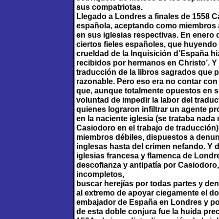
sus compatriotas.
Llegado a Londres a finales de 1558 Ca
española, aceptando como miembros a 
en sus iglesias respectivas. En enero 
ciertos fieles españoles, que huyendo
crueldad de la Inquisición d’España hizi
recibidos por hermanos en Christo’. Y 
traducción de la libros sagrados que 
razonable. Pero eso era no contar co
que, aunque totalmente opuestos en su
voluntad de impedir la labor del traduct
quienes lograron infiltrar un agente p
en la naciente iglesia (se trataba nad
Casiodoro en el trabajo de traducción
miembros débiles, dispuestos a denunc
inglesas hasta del crimen nefando. Y de
iglesias francesa y flamenca de Londr
descofianza y antipatía por Casiodoro,
incompletos,
buscar herejías por todas partes y de
al extremo de apoyar ciegamente el do
embajador de España en Londres y por 
de esta doble conjura fue la huída pr