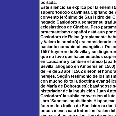
portada.
Este silencio se explica por la enemis
superortodoxo calvinista Cipriano de V
convento jerónimo de San Isidro del 
negado Casiodoro a someter su traducc
eclesiásticos de Ginebra. Pero partamo
protestantismo español está aún por es
Casiodoro de Reina (propiamente habr
y Valera le nombró) era considerado en
naciente comunidad evangélica. De tod
1557 huyeron de Sevilla y se dirigiero
que no tuvo que hacer estudios suple
en Lausanne y también el único (apart
Sevilla, ahogado en Amberes en 1560) a
de Fe de 23 abril 1562 dieron el honorab
herejes. Según testimonio de los mis
con mucho éxito la doctrina evangélica 
de María de Bohorques); basándose s
historiador de la Inquisición Juan Ant
Casiodoro’ la súbita conversion al lu
libro ‘Sanctae Inquisitionis Hispanica
fueron dos frailes de San Isidro a dar ‘
pocos meses casi todos los frailes de
simpatizaban con ellos. Uno de estos i