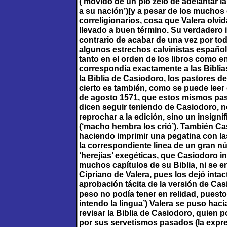
(‘movido de un pio zelo de adelantar l
a su nación’)[y a pesar de los muchos
correligionarios, cosa que Valera olvi
llevado a buen término. Su verdadero 
contrario de acabar de una vez por to
algunos estrechos calvinistas españole
tanto en el orden de los libros como e
correspondía exactamente a las Biblias
la Biblia de Casiodoro, los pastores 
cierto es también, como se puede leer 
de agosto 1571, que estos mismos pasto
dicen seguir teniendo de Casiodoro, 
reprochar a la edición, sino un insignif
(‘macho hembra los crió’). También Ca
haciendo imprimir una pegatina con la
la correspondiente linea de un gran n
‘herejías’ exegéticas, que Casiodoro i
muchos capítulos de su Biblia, ni se 
Cipriano de Valera, pues los dejó inta
aprobación tácita de la versión de Ca
peso no podía tener en relidad, puest
intendo la lingua’) Valera se puso hac
revisar la Biblia de Casiodoro, quien
por sus servetismos pasados (la expre