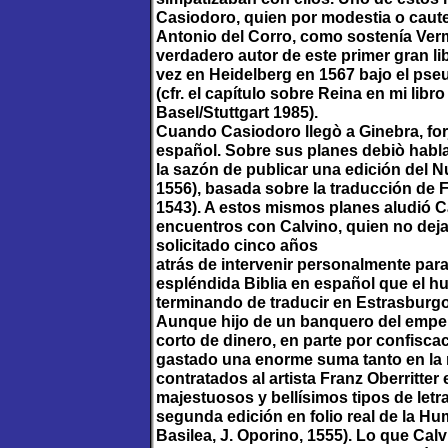
Casiodoro, quien por modestia o cautel
Antonio del Corro, como sostenía Verm
verdadero autor de este primer gran li
vez en Heidelberg en 1567 bajo el p
(cfr. el capítulo sobre Reina en mi li
Basel/Stuttgart 1985).
Cuando Casiodoro llegò a Ginebra, forjó
español. Sobre sus planes debiò habl
la sazón de publicar una edición del 
1556), basada sobre la traducción de 
1543). A estos mismos planes aludió 
encuentros con Calvino, quien no deja
solicitado cinco años
atrás de intervenir personalmente para 
espléndida Biblia en español que el h
terminando de traducir en Estrasburgo 
Aunque hijo de un banquero del empe
corto de dinero, en parte por confisca
gastado una enorme suma tanto en la 
contratados al artista Franz Oberritte
majestuosos y bellísimos tipos de letra
segunda edición en folio real de la Hu
Basilea, J. Oporino, 1555). Lo que Cal