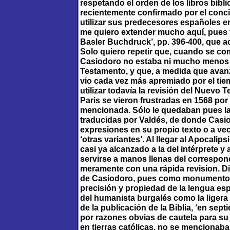
respetando el orden de los libros bíbl
recientemente confirmado por el conci
utilizar sus predecesores españoles en
me quiero extender mucho aquí, pues y
Basler Buchdruck’, pp. 396-400, que a
Solo quiero repetir que, cuando se co
Casiodoro no estaba ni mucho menos t
Testamento, y que, a medida que avanza
vio cada vez más apremiado por el ti
utilizar todavía la revisión del Nuevo
Paris se vieron frustradas en 1568 por
mencionada. Sólo le quedaban pues la 
traducidas por Valdés, de donde Casio
expresiones en su propio texto o a ve
‘otras variantes’. Al llegar al Apocalip
casi ya alcanzado a la del intérprete 
servirse a manos llenas del correspon
meramente con una rápida revision. D
de Casiodoro, pues como monumento d
precisión y propiedad de la lengua esp
del humanista burgalés como la ligera 
de la publicación de la Biblia, ‘en sep
por razones obvias de cautela para su
en tierras católicas, no se mencionaban