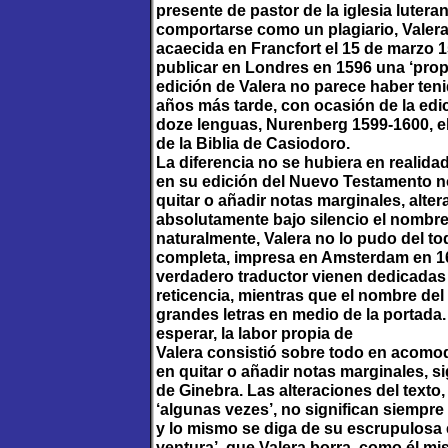
presente de pastor de la iglesia lutera
comportarse como un plagiario, Valera
acaecida en Francfort el 15 de marzo 15
publicar en Londres en 1596 una ‘prop
edición de Valera no parece haber teni
años más tarde, con ocasión de la edi
doze lenguas, Nurenberg 1599-1600, el t
de la Biblia de Casiodoro.
La diferencia no se hubiera en realida
en su edición del Nuevo Testamento 
quitar o añadir notas marginales, alter
absolutamente bajo silencio el nombre d
naturalmente, Valera no lo pudo del to
completa, impresa en Amsterdam en 1602
verdadero traductor vienen dedicadas 
reticencia, mientras que el nombre del 
grandes letras en medio de la portada.
esperar, la labor propia de
Valera consistió sobre todo en acomoda
en quitar o añadir notas marginales, s
de Ginebra. Las alteraciones del text
‘algunas vezes’, no significan siempr
y lo mismo se diga de su escrupulosa
ventura’, que Valera borra, como él mis