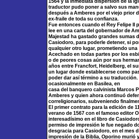
1564 y la inmediata dispersión de la ig
traductor pudo poner a salvo sus man
después a Amberes por el viejo prior d
ex-fraile de toda su confianza.
Fue entonces cuando el Rey Felipe II 
lee en una carta del gobernador de Am
Majestad ha gastado grandes sumas de 
Casiodoro, para poderle detener, si po
qualquier otro lugar, prometiendo una
Acechado en todas partes por los esbi
o de peores cosas aún por sus herman
años entre Francfort, Heidelberg, el s
un lugar donde establecerse como past
poder dar así término a su traducción
ocasionalmente en Basilea, en
casa del banquero calvinista Marcos P
Amberes y quien ahora continuó defen
correligionarios, subveniendo finalmen
El primer contrato para la edición de 1
verano de 1567 con el famoso editor O
interesadísimo en el libro de Casiodoro
permiso de impresión le fue negado do
desgracia para Casiodoro, en el mes de
impresión de la Biblia, Oporino murió 